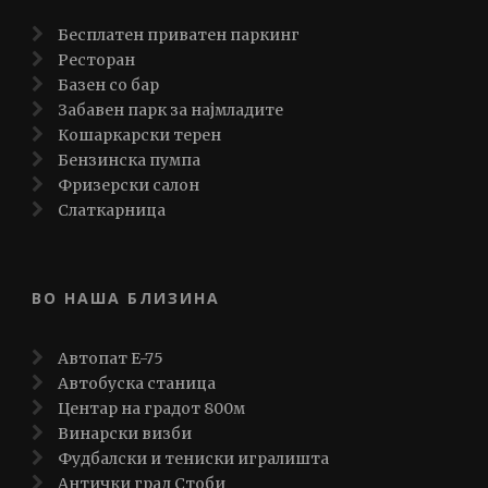
Бесплатен приватен паркинг
Ресторан
Базен со бар
Забавен парк за најмладите
Кошаркарски терен
Бензинска пумпа
Фризерски салон
Слаткарница
ВО НАША БЛИЗИНА
Автопат E-75
Автобуска станица
Центар на градот 800м
Винарски визби
Фудбалски и тениски игралишта
Антички град Стоби