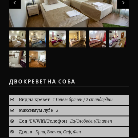
ДВОКРЕВЕТНА СОБА
Вид на кревет
1 Голем брачен / 2 стандардни
Максимум луѓе
2
Лед-TV/Wifi/Телефон
Да/Слободен/Платен
Друго
Крпи, Влечки, Сеф, Фен