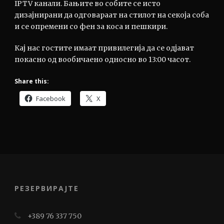
IPTV канали. Бањите во собите се исто
дизајнирани да одговараат на стилот на секоја соба
и се опремени со фен за коса и пешкири.
Кај нас гостите имаат привилегија да се одјават
покасно од вообичаено односно во 13:00 часот.
Share this:
Facebook
X
РЕЗЕРВИРАЈТЕ
+389 76 337 750