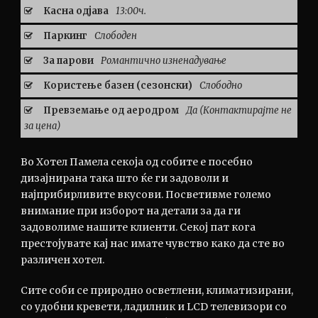
Касна одјава
13:00ч.
Паркинг
Слободен
За парови
Романтично изненадување
Користење базен (сезонски)
Слободно
Превземање од аеродром
Да (Контактирајте не
за цена)
Во Хотел Памела секоја од собите е посебно
дизајнирана така што ќе ги задоволи и
најприбирливите вкусови. Посветивме големо
внимание при изборот на детали за да ги
задоволиме нашите клиенти. Секој пат кога
престојувате кај нас имате чувство како да сте во
различен хотел.
Сите соби се природно осветлени, климатизирани,
со удобни кревети, ладилник и LCD телевизори со