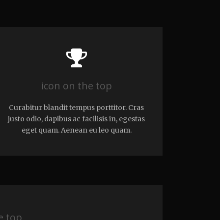
icon on the top
Curabitur blandit tempus porttitor. Cras
justo odio, dapibus ac facilisis in, egestas
eget quam. Aenean eu leo quam.
e top