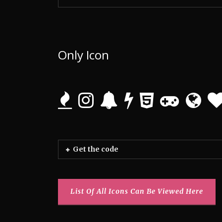
Only Icon
Get the code
List Of All Icons Can Be Viewed Here