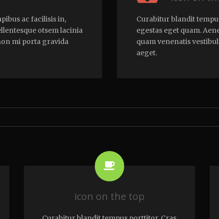
ibus ac facilisis in,
Curabitur blandit tempus 
llentesque otsem lacinia
egestas eget quam. Aene
non mi porta gravida
quam venenatis vestibul
aeget.
icon on the top
Curabitur blandit tempus porttitor. Cras