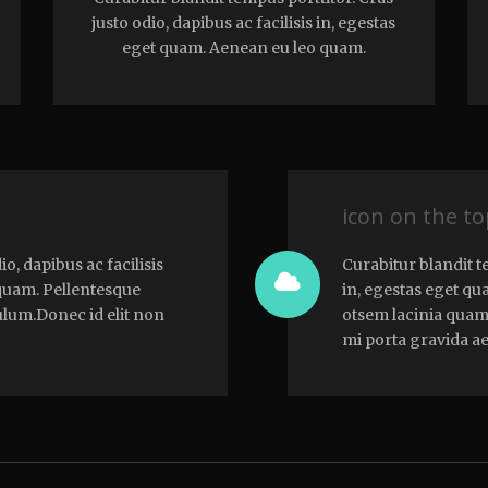
justo odio, dapibus ac facilisis in, egestas
eget quam. Aenean eu leo quam.
icon on the t
o, dapibus ac facilisis
Curabitur blandit t
 quam. Pellentesque
in, egestas eget q
ulum.Donec id elit non
otsem lacinia quam
mi porta gravida ae