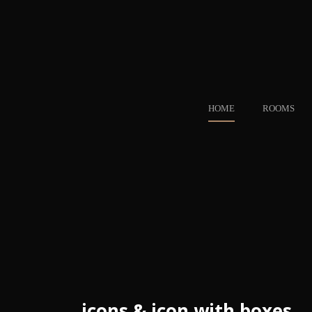
HOME
ROOMS
icons & icon with boxes