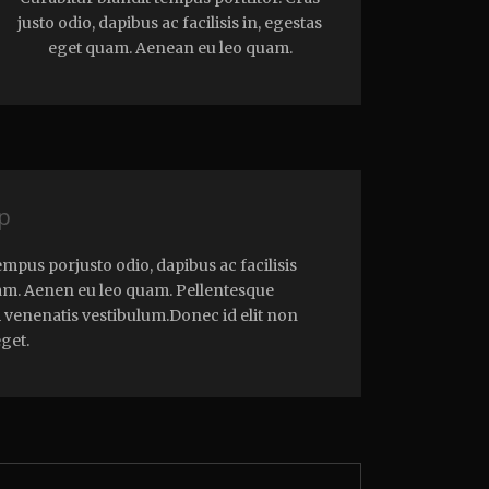
justo odio, dapibus ac facilisis in, egestas
eget quam. Aenean eu leo quam.
op
empus porjusto odio, dapibus ac facilisis
uam. Aenen eu leo quam. Pellentesque
 venenatis vestibulum.Donec id elit non
get.