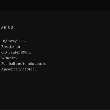
EAR US
Highway E-75
Bus station
City center 800m
Wineries
Football and tennis courts
Ancient city of Stobi