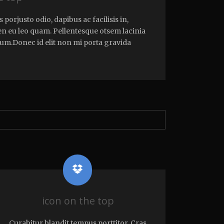
porjusto odio, dapibus ac facilisis in,
n eu leo quam. Pellentesque otsem lacinia
um.Donec id elit non mi porta gravida
icon on the top
Curabitur blandit tempus porttitor. Cras