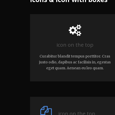
icon on the top
Curabitur blandit tempus porttitor. Cras
justo odio, dapibus ac facilisis in, egestas
eget quam. Aenean eu leo quam.
icon on the top