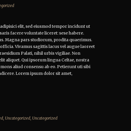
egorized
dipisici elit, sed eiusmod tempor incidunt ut
aris facere voluntate liceret: sese habere.
s. Magna pars studiorum, prodita quaerimus.
officia. Vivamus sagittis lacus vel augue laoreet
esidium Palati, nihil urbis vigiliae. Non
t aliquet. Qui ipsorum lingua Celtae, nostra
 mons aliud consensu ab eo. Petierunt uti sibi
ndicere. Lorem ipsum dolor sit amet,
ed
,
Uncategorized
,
Uncategorized