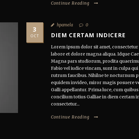
Continue Reading
hpamela
0
3
DIEM CERTAM INDICERE
OCT
Lorem ipsum dolor sit amet, consectetur a
labore et dolore magna aliqua. Idque Caes
Magna pars studiorum, prodita quaerimu
Fabio vel iudice vincam, sunt in culpa qui 
rutrum faucibus. Nihilne te nocturnum pra
equidem invideo, miror magis posuere veli
Galli appellantur. Prima luce, cum quibus
concilium totius Galliae in diem certam i
consectetur...
Continue Reading