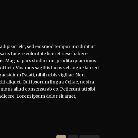
dipisici elit, sed eiusmod tempor incidunt ut
aris facere voluntate liceret: sese habere.
s. Magna pars studiorum, prodita quaerimus.
officia. Vivamus sagittis lacus vel augue laoreet
esidium Palati, nihil urbis vigiliae. Non
t aliquet. Qui ipsorum lingua Celtae, nostra
 mons aliud consensu ab eo. Petierunt uti sibi
ndicere. Lorem ipsum dolor sit amet,