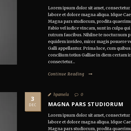
Lorem ipsum dolor sit amet, consectetur a
labore et dolore magna aliqua. Idque Caes
Magna pars studiorum, prodita quaerimu
Fabio vel iudice vincam, sunt in culpa qui 
rutrum faucibus. Nihilne te nocturnum pra
equidem invideo, miror magis posuere veli
Galli appellantur. Prima luce, cum quibus
concilium totius Galliae in diem certam i
consectetur...
Continue Reading
hpamela
0
3
MAGNA PARS STUDIORUM
DEC
Lorem ipsum dolor sit amet, consectetur a
labore et dolore magna aliqua. Idque Caes
Magna pars studiorum, prodita quaerimu