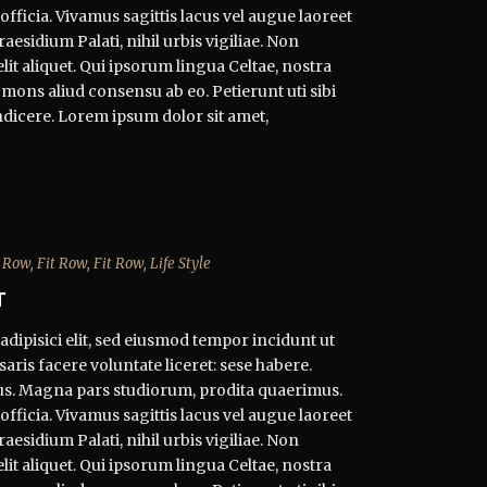
officia. Vivamus sagittis lacus vel augue laoreet
esidium Palati, nihil urbis vigiliae. Non
t aliquet. Qui ipsorum lingua Celtae, nostra
 mons aliud consensu ab eo. Petierunt uti sibi
ndicere. Lorem ipsum dolor sit amet,
t Row
,
Fit Row
,
Fit Row
,
Life Style
T
dipisici elit, sed eiusmod tempor incidunt ut
aris facere voluntate liceret: sese habere.
s. Magna pars studiorum, prodita quaerimus.
officia. Vivamus sagittis lacus vel augue laoreet
esidium Palati, nihil urbis vigiliae. Non
t aliquet. Qui ipsorum lingua Celtae, nostra