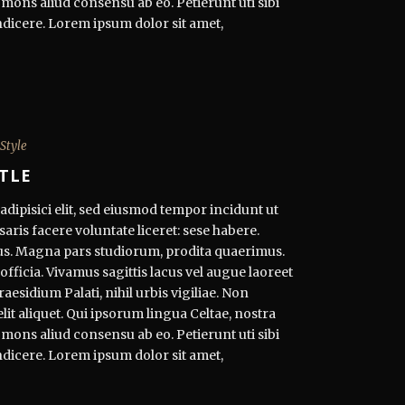
 mons aliud consensu ab eo. Petierunt uti sibi
ndicere. Lorem ipsum dolor sit amet,
 Style
TLE
dipisici elit, sed eiusmod tempor incidunt ut
aris facere voluntate liceret: sese habere.
s. Magna pars studiorum, prodita quaerimus.
officia. Vivamus sagittis lacus vel augue laoreet
esidium Palati, nihil urbis vigiliae. Non
t aliquet. Qui ipsorum lingua Celtae, nostra
 mons aliud consensu ab eo. Petierunt uti sibi
ndicere. Lorem ipsum dolor sit amet,