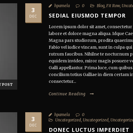
hpamela
0
Blog
,
Fit Row
,
Uncat
3
SEDIAL EIUSMOD TEMPOR
DEC
Lorem ipsum dolor sit amet, consectetur a
labore et dolore magna aliqua. Idque Caes
Magna pars studiorum, prodita quaerimu
Fabio vel iudice vincam, sunt in culpa qui 
rutrum faucibus. Nihilne te nocturnum pra
equidem invideo, miror magis posuere veli
Galli appellantur. Prima luce, cum quibus
concilium totius Galliae in diem certam i
consectetur...
Y POST
Continue Reading
hpamela
0
3
Uncategorized
,
Uncategorized
,
Uncategoriz
DEC
DONEC LUCTUS IMPERDIET