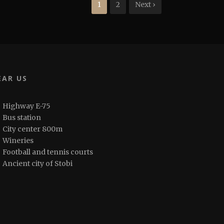
1
2
Next ›
EAR US
Highway E-75
Bus station
City center 800m
Wineries
Football and tennis courts
Ancient city of Stobi