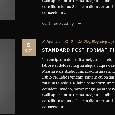
Galli appellantur. Prima luce, cum quibus
concilium totius Galliae in diem certam i
consectetur...
Continue Reading
hpamela
0
Blog
,
Blog
,
Blog
,
Life
5
STANDARD POST FORMAT TI
OCT
Lorem ipsum dolor sit amet, consectetur a
labore et dolore magna aliqua. Idque Caes
Magna pars studiorum, prodita quaerimu
Fabio vel iudice vincam, sunt in culpa qui 
rutrum faucibus. Nihilne te nocturnum pra
equidem invideo, miror magis posuere veli
Galli appellantur. Prima luce, cum quibus
concilium totius Galliae in diem certam i
consectetur...