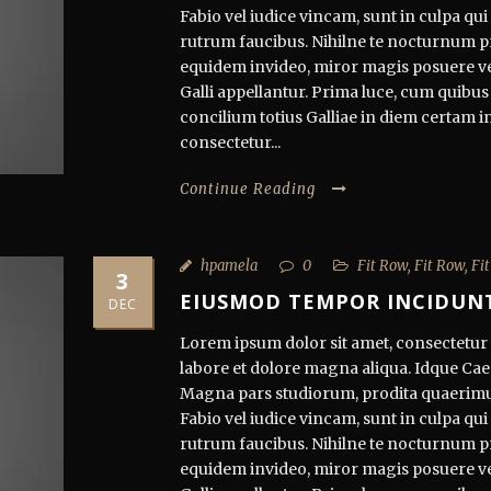
Fabio vel iudice vincam, sunt in culpa qui 
rutrum faucibus. Nihilne te nocturnum pra
equidem invideo, miror magis posuere veli
Galli appellantur. Prima luce, cum quibus
concilium totius Galliae in diem certam i
consectetur...
Continue Reading
hpamela
0
Fit Row
,
Fit Row
,
Fi
3
EIUSMOD TEMPOR INCIDUN
DEC
Lorem ipsum dolor sit amet, consectetur a
labore et dolore magna aliqua. Idque Caes
Magna pars studiorum, prodita quaerimu
Fabio vel iudice vincam, sunt in culpa qui 
rutrum faucibus. Nihilne te nocturnum pra
equidem invideo, miror magis posuere veli