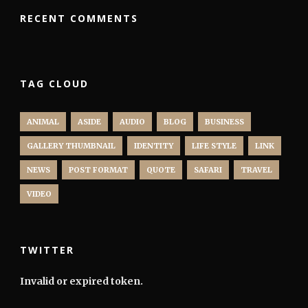
RECENT COMMENTS
TAG CLOUD
ANIMAL
ASIDE
AUDIO
BLOG
BUSINESS
GALLERY THUMBNAIL
IDENTITY
LIFE STYLE
LINK
NEWS
POST FORMAT
QUOTE
SAFARI
TRAVEL
VIDEO
TWITTER
Invalid or expired token.