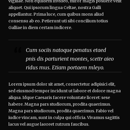
vigiliae. Non equidem invideo, miror magis posuere velit
aliquet. Qui ipsorum lingua Celtae, nostra Galli
appellantur. Prima luce, cum quibus mons aliud
consensu ab eo. Petierunt uti sibi concilium totius
Galliae in diem certam indicere.
Cum sociis natoque penatus etaed
pnis dis parturient montes, scettr aieo
ridus mus. Etiam portaem mleyo.
Lorem ipsum dolor sit amet, consectetur adipisici elit,
sed eiusmod tempor incidunt ut labore et dolore magna
aliqua. Idque Caesaris facere voluntate liceret: sese
habere. Magna pars studiorum, prodita quaerimus.
Magna pars studiorum, prodita quaerimus. Fabio vel
iudice vincam, sunt in culpa qui officia. Vivamus sagittis
lacus vel augue laoreet rutrum faucibus.