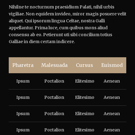
Nihilne te nocturnum praesidium Palati, nihil urbis
vigiliae. Non equidem invideo, miror magis posuere velit
aliquet. Qui ipsorum lingua Celtae, nostra Galli
appellantur. Prima luce, cum quibus mons aliud
consensu ab eo. Petierunt uti sibi concilium totius
Galliae in diem certam indicere.
Pharetra
Malesuada
Cursus
Euismod
Ipsum
Portalion
Elitesimo
Aenean
Ipsum
Portalion
Elitesimo
Aenean
Ipsum
Portalion
Elitesimo
Aenean
Ipsum
Portalion
Elitesimo
Aenean