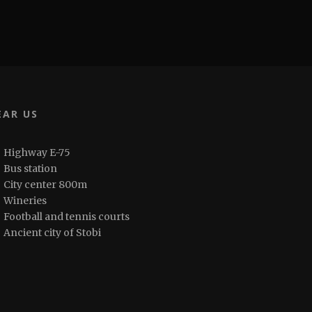
EAR US
Highway E-75
Bus station
City center 800m
Wineries
Football and tennis courts
Ancient city of Stobi