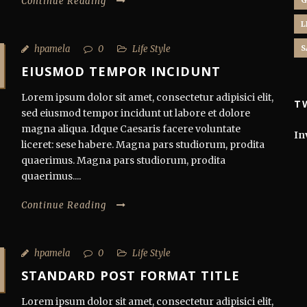
Continue Reading
G
L
hpamela
0
Life Style
S
EIUSMOD TEMPOR INCIDUNT
Lorem ipsum dolor sit amet, consectetur adipisici elit,
T
sed eiusmod tempor incidunt ut labore et dolore
magna aliqua. Idque Caesaris facere voluntate
In
liceret: sese habere. Magna pars studiorum, prodita
quaerimus. Magna pars studiorum, prodita
quaerimus....
Continue Reading
hpamela
0
Life Style
STANDARD POST FORMAT TITLE
Lorem ipsum dolor sit amet, consectetur adipisici elit,