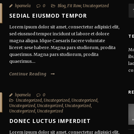
hpamela
0
Blog
,
Fit Row
,
Uncategorized
SEDIAL EIUSMOD TEMPOR
Lorem ipsum dolor sit amet, consectetur adipisici elit,
sed eiusmod tempor incidunt ut labore et dolore
T
magna aliqua. Idque Caesaris facere voluntate
liceret: sese habere. Magna pars studiorum, prodita
Mo
quaerimus. Magna pars studiorum, prodita
ib
quaerimus....
la
co
Continue Reading
R
hpamela
0
Uncategorized
,
Uncategorized
,
Uncategorized
,
Uncategorized
,
Uncategorized
,
Uncategorized
,
Uncategorized
,
Uncategorized
DONEC LUCTUS IMPERDIET
Lorem ipsum dolor sit amet, consectetur adipisici elit,