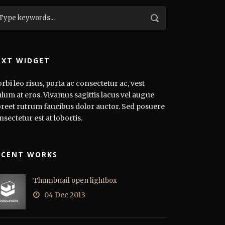
EXT WIDGET
rbi leo risus, porta ac consectetur ac, vest
ulum at eros. Vivamus sagittis lacus vel augue
oreet rutrum faucibus dolor auctor. Sed posuere
nsectetur est at lobortis.
ECENT WORKS
Thumbnail open lightbox
04 Dec 2013