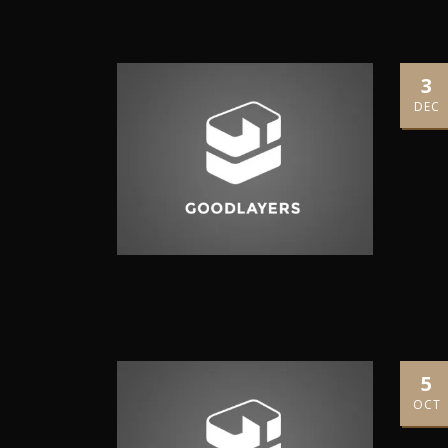
3
DEC
5
OCT