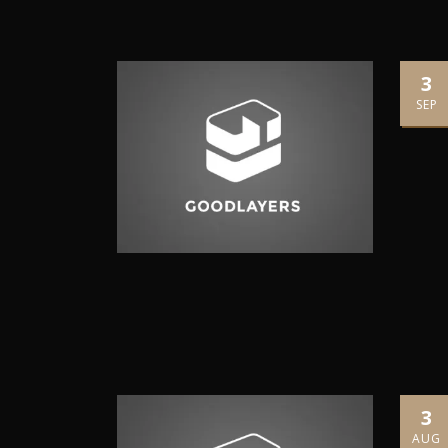
3
SEP
3
AUG