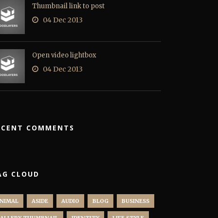
Thumbnail link to post
04 Dec 2013
Open video lightbox
04 Dec 2013
ECENT COMMENTS
AG CLOUD
NIMAL
ASIDE
AUDIO
BLOG
BUSINESS