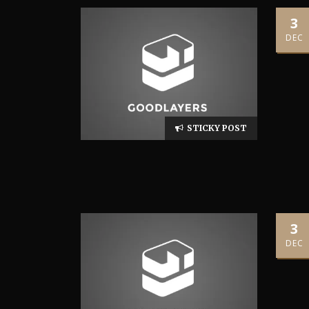
3
DEC
STICKY POST
3
DEC