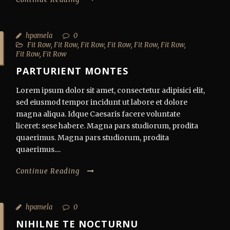
hpamela
0
Fit Row
,
Fit Row
,
Fit Row
,
Fit Row
,
Fit Row
,
Fit Row
,
Fit Row
,
Fit Row
PARTURIENT MONTES
Lorem ipsum dolor sit amet, consectetur adipisici elit,
sed eiusmod tempor incidunt ut labore et dolore
magna aliqua. Idque Caesaris facere voluntate
liceret: sese habere. Magna pars studiorum, prodita
quaerimus. Magna pars studiorum, prodita
quaerimus....
Continue Reading
hpamela
0
NIHILNE TE NOCTURNU