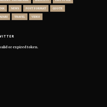
ALLERY THUMBNAIL
IDENTITY
LIFE STYLE
INK
NEWS
POST FORMAT
QUOTE
AFARI
TRAVEL
VIDEO
WITTER
valid or expired token.